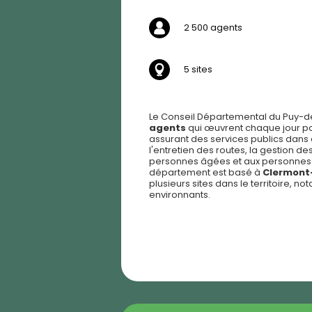
2 500 agents
5 sites
Le Conseil Départemental du Puy-
agents
qui œuvrent chaque jour pour
assurant des services publics dans
l'entretien des routes, la gestion de
personnes âgées et aux personnes e
département est basé à
Clermont
plusieurs sites dans le territoire, 
environnants.