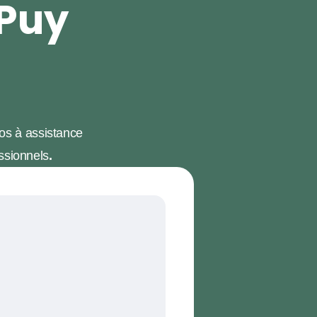
 Puy
los à assistance
ssionnels
.