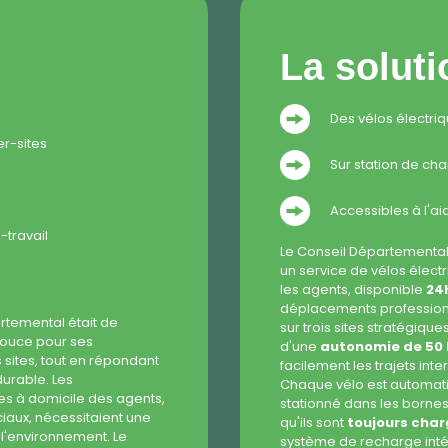
La soluti
Des vélos électriq
er-sites
Sur station de ch
Accessibles à l'a
-travail
Le Conseil Départementa
un service de vélos élect
les agents, disponible
24h
déplacements professionn
rtemental était de
sur trois sites stratégique
douce pour ses
d'une
autonomie de 50
s sites, tout en répondant
facilement les trajets inter
urable. Les
Chaque vélo est automati
tes à domicile des agents,
stationné dans les bornes
ciaux, nécessitaient une
qu'ils sont
toujours cha
 l'environnement. Le
système de recharge intég