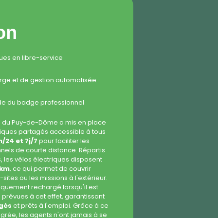
on
ues en libre-service
arge et de gestion automatisée
ide du badge professionnel
l du Puy-de-Dôme a mis en place
riques partagés accessible à tous
/24 et 7j/7
pour faciliter les
els de courte distance. Répartis
s, les vélos électriques disposent
 km
, ce qui permet de couvrir
-sites ou les missions à l'extérieur.
quement rechargé lorsqu'il est
 prévues à cet effet, garantissant
rgés
et prêts à l'emploi. Grâce à ce
rée, les agents n'ont jamais à se