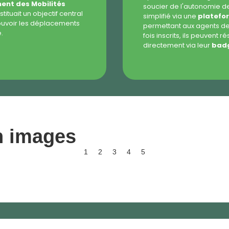
ent des Mobilités
soucier de l'autonomie de
tituait un objectif central
simplifié via une
platefo
ouvoir les déplacements
permettant aux agents de 
.
fois inscrits, ils peuvent r
directement via leur
badg
n images
1
2
3
4
5