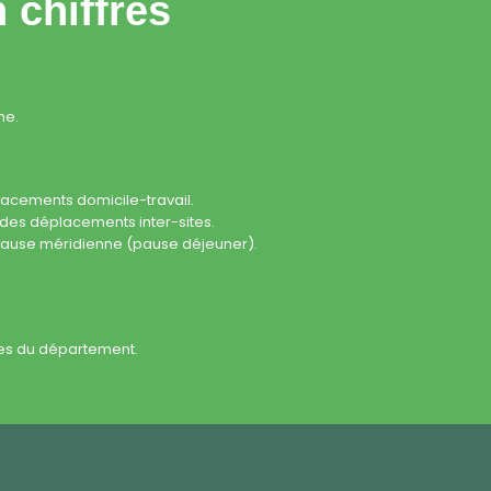
 chiffres
ne.
placements
domicile-travail
.
ur des déplacements
inter-sites
.
ause méridienne
(pause déjeuner).
ites du département.